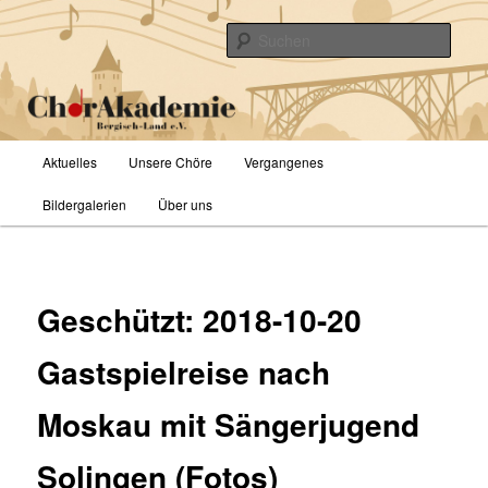
Zum
primären
Such
Inhalt
springen
ChorAkademie Bergisch-Land e.V.
Hauptmenü
Aktuelles
Unsere Chöre
Vergangenes
Bildergalerien
Über uns
Geschützt: 2018-10-20
Gastspielreise nach
Moskau mit Sängerjugend
Solingen (Fotos)