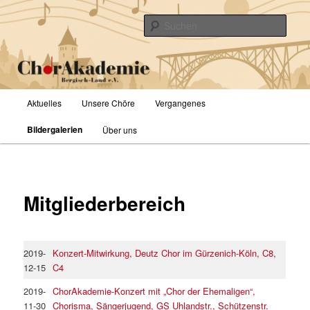
Zum
primären
Such
Inhalt
springen
ChorAkademie Bergisch-Land e.V.
Hauptmenü
Aktuelles
Unsere Chöre
Vergangenes
Bildergalerien
Über uns
Mitgliederbereich
2019-
Konzert-Mitwirkung, Deutz Chor im Gürzenich-Köln, C8,
12-15
C4
2019-
ChorAkademie-Konzert mit „Chor der Ehemaligen“,
11-30
Chorisma, Sängerjugend, GS Uhlandstr., Schützenstr.