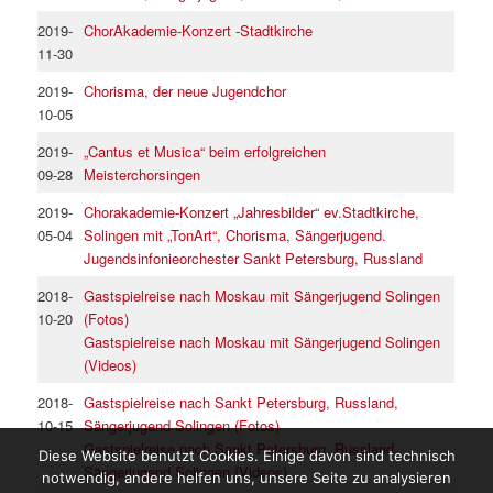
2019-
ChorAkademie-Konzert -Stadtkirche
11-30
2019-
Chorisma, der neue Jugendchor
10-05
2019-
„Cantus et Musica“ beim erfolgreichen
09-28
Meisterchorsingen
2019-
Chorakademie-Konzert „Jahresbilder“ ev.Stadtkirche,
05-04
Solingen mit „TonArt“, Chorisma, Sängerjugend.
Jugendsinfonieorchester Sankt Petersburg, Russland
2018-
Gastspielreise nach Moskau mit Sängerjugend Solingen
10-20
(Fotos)
Gastspielreise nach Moskau mit Sängerjugend Solingen
(Videos)
2018-
Gastspielreise nach Sankt Petersburg, Russland,
10-15
Sängerjugend Solingen (Fotos)
Gastspielreise nach Sankt Petersburg, Russland,
Diese Website benutzt Cookies. Einige davon sind technisch
Sängerjugend Solingen (Videos)
notwendig, andere helfen uns, unsere Seite zu analysieren