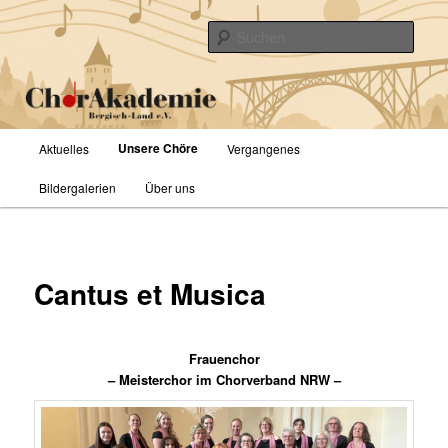
Zum
primären
Such
Inhalt
springen
ChorAkademie Bergisch-Land e.V.
Hauptmenü
Unsere Chöre
Aktuelles
Vergangenes
Bildergalerien
Über uns
Cantus et Musica
Frauenchor
– Meisterchor im Chorverband NRW –