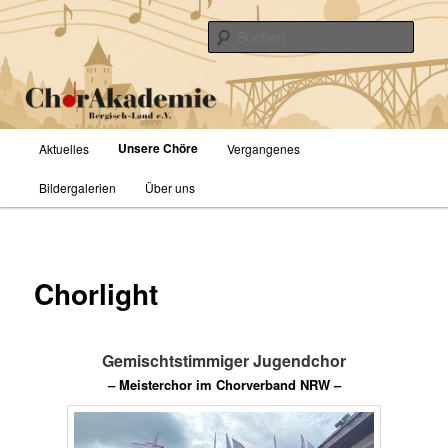
Zum
primären
Such
Inhalt
springen
ChorAkademie Bergisch-Land e.V.
Hauptmenü
Unsere Chöre
Aktuelles
Vergangenes
Bildergalerien
Über uns
Chorlight
Gemischtstimmiger Jugendchor
– Meisterchor im Chorverband NRW –