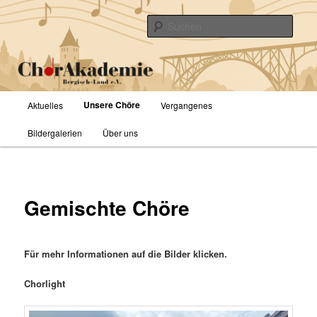
Zum
primären
Such
Inhalt
springen
ChorAkademie Bergisch-Land e.V.
Hauptmenü
Unsere Chöre
Aktuelles
Vergangenes
Bildergalerien
Über uns
Gemischte Chöre
Für mehr Informationen auf die Bilder klicken.
Chorlight