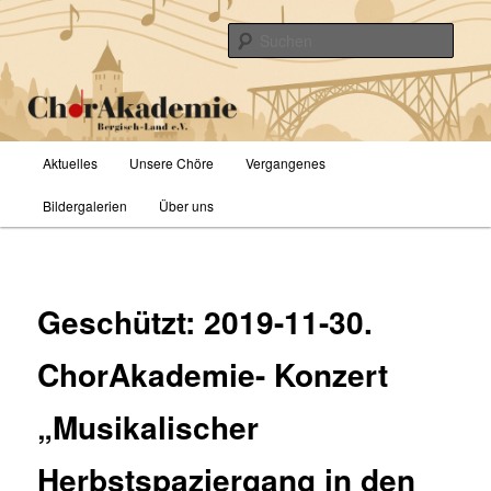
Zum
primären
Such
Inhalt
springen
ChorAkademie Bergisch-Land e.V.
Hauptmenü
Aktuelles
Unsere Chöre
Vergangenes
Bildergalerien
Über uns
Geschützt: 2019-11-30.
ChorAkademie- Konzert
„Musikalischer
Herbstspaziergang in den