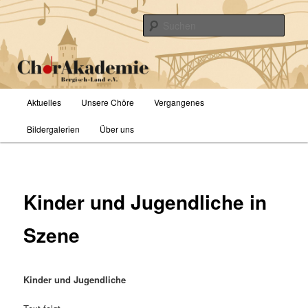
Zum
primären
Such
Inhalt
springen
ChorAkademie Bergisch-Land e.V.
Hauptmenü
Aktuelles
Unsere Chöre
Vergangenes
Bildergalerien
Über uns
Kinder und Jugendliche in
Szene
Kinder und Jugendliche