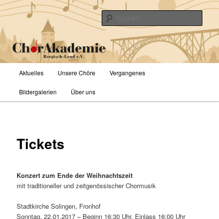
Zum
primären
Such
Inhalt
springen
ChorAkademie Bergisch-Land e.V.
Hauptmenü
Aktuelles
Unsere Chöre
Vergangenes
Bildergalerien
Über uns
Tickets
Konzert zum Ende der Weihnachtszeit
mit traditioneller und zeitgenössischer Chormusik
Stadtkirche Solingen, Fronhof
Sonntag, 22.01.2017 – Beginn 16:30 Uhr, Einlass 16:00 Uhr