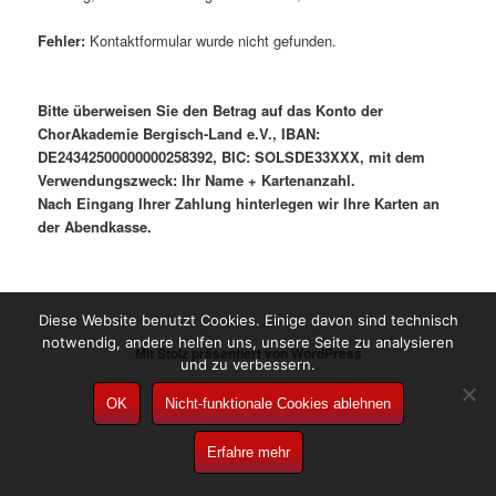
Fehler:
Kontaktformular wurde nicht gefunden.
Bitte überweisen Sie den Betrag auf das Konto der
ChorAkademie Bergisch-Land e.V., IBAN:
DE24342500000000258392, BIC: SOLSDE33XXX, mit dem
Verwendungszweck: Ihr Name + Kartenanzahl.
Nach Eingang Ihrer Zahlung hinterlegen wir Ihre Karten an
der Abendkasse.
Diese Website benutzt Cookies. Einige davon sind technisch
notwendig, andere helfen uns, unsere Seite zu analysieren
Mit Stolz präsentiert von WordPress
und zu verbessern.
OK
Nicht-funktionale Cookies ablehnen
Erfahre mehr