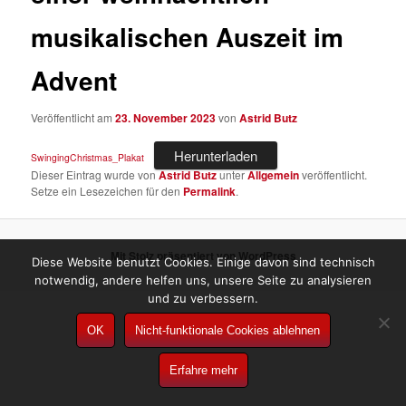
musikalischen Auszeit im
Advent
Veröffentlicht am
23. November 2023
von
Astrid Butz
Herunterladen
SwingingChristmas_Plakat
Dieser Eintrag wurde von
Astrid Butz
unter
Allgemein
veröffentlicht.
Setze ein Lesezeichen für den
Permalink
.
Mit Stolz präsentiert von WordPress
Diese Website benutzt Cookies. Einige davon sind technisch
notwendig, andere helfen uns, unsere Seite zu analysieren
und zu verbessern.
OK
Nicht-funktionale Cookies ablehnen
Erfahre mehr