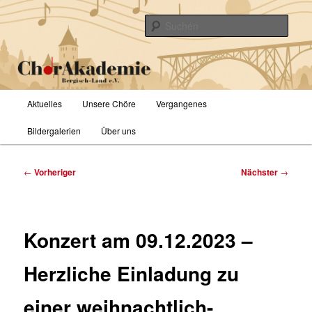
Zum
primären
Such
Inhalt
springen
ChorAkademie Bergisch-Land e.V.
Hauptmenü
Aktuelles
Unsere Chöre
Vergangenes
Bildergalerien
Über uns
Beitragsnavigation
←
Vorheriger
Nächster
→
Konzert am 09.12.2023 –
Herzliche Einladung zu
einer weihnachtlich-